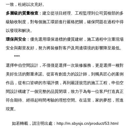
一致，杜絕以次充好。
多層級的質量檢查
：建立從項目經理、工程監理到公司質檢部的多
級驗收制度，對每個施工環節進行嚴格把關，確保問題在過程中得
以發現和解決。
環保與安全
：優先選用環保達標的優質建材，施工過程中注重現場
安全與鄰里友好，努力將裝修對客戶及周邊環境的影響降至最低。
****
選擇申伯空間設計，不僅僅是選擇一次裝修服務，更是選擇一種對
美好生活的鄭重承諾。從富有創造力的設計師，到獨具匠心的案例
作品，從有口皆碑的市場評價，再到嚴謹規范的施工工程，申伯空
間設計構建了一個完整的品質閉環，致力于為每一位客戶打造真正
符合期待、經得起時間考驗的理想空間。在這里，家的夢想，照進
現實。
如若轉載，請注明出處：http://m.sbysjs.cn/product/53.html