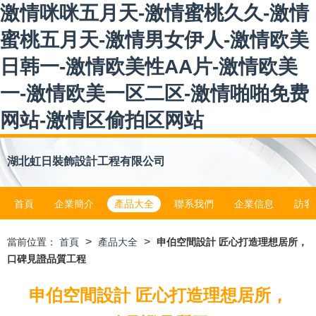
激情咪咪五月天-激情蜜桃久久-激情
蜜桃五月天-激情男女伊人-激情欧美
日韩一-激情欧美性AA片-激情欧美
一-激情欧美一区二区-激情啪啪免费
网站-激情区偷拍区网站
湖北虹日裝飾設計工程有限公司
首頁
企業簡介
產品大全
聯系我們
企業信息
訪客
>
>
當前位置：
首頁
產品大全
申伯空間設計 匠心打造理想居所，
口碑見證品質工程
申伯空間設計 匠心打造理想居所，