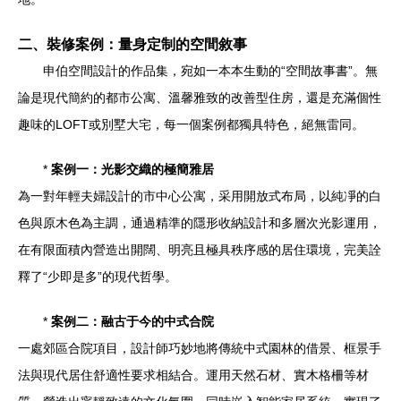
二、裝修案例：量身定制的空間敘事
申伯空間設計的作品集，宛如一本本生動的“空間故事書”。無
論是現代簡約的都市公寓、溫馨雅致的改善型住房，還是充滿個性
趣味的LOFT或別墅大宅，每一個案例都獨具特色，絕無雷同。
*
案例一：光影交織的極簡雅居
為一對年輕夫婦設計的市中心公寓，采用開放式布局，以純凈的白
色與原木色為主調，通過精準的隱形收納設計和多層次光影運用，
在有限面積內營造出開闊、明亮且極具秩序感的居住環境，完美詮
釋了“少即是多”的現代哲學。
*
案例二：融古于今的中式合院
一處郊區合院項目，設計師巧妙地將傳統中式園林的借景、框景手
法與現代居住舒適性要求相結合。運用天然石材、實木格柵等材