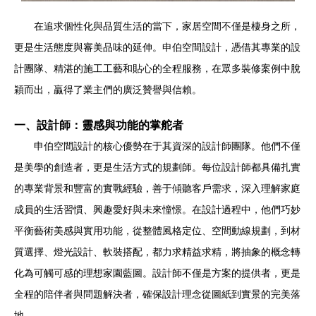
在追求個性化與品質生活的當下，家居空間不僅是棲身之所，
更是生活態度與審美品味的延伸。申伯空間設計，憑借其專業的設
計團隊、精湛的施工工藝和貼心的全程服務，在眾多裝修案例中脫
穎而出，贏得了業主們的廣泛贊譽與信賴。
一、設計師：靈感與功能的掌舵者
申伯空間設計的核心優勢在于其資深的設計師團隊。他們不僅
是美學的創造者，更是生活方式的規劃師。每位設計師都具備扎實
的專業背景和豐富的實戰經驗，善于傾聽客戶需求，深入理解家庭
成員的生活習慣、興趣愛好與未來憧憬。在設計過程中，他們巧妙
平衡藝術美感與實用功能，從整體風格定位、空間動線規劃，到材
質選擇、燈光設計、軟裝搭配，都力求精益求精，將抽象的概念轉
化為可觸可感的理想家園藍圖。設計師不僅是方案的提供者，更是
全程的陪伴者與問題解決者，確保設計理念從圖紙到實景的完美落
地。