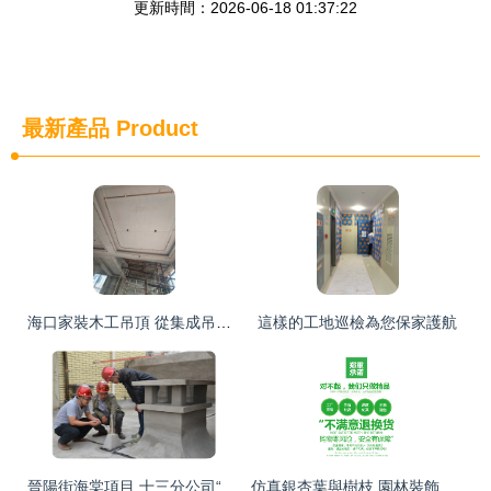
更新時間：2026-06-18 01:37:22
最新產品
Product
海口家裝木工吊頂 從集成吊頂到造型吊頂的裝修指南
這樣的工地巡檢為您保家護航
晉陽街海棠項目 十三分公司“一次成優”裝修樣板會成功舉辦
仿真銀杏葉與樹枝 園林裝飾工程中的造景藝術