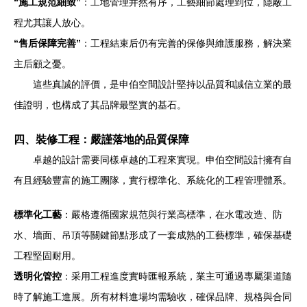
“施工規范細致”
：工地管理井然有序，工藝細節處理到位，隱蔽工
程尤其讓人放心。
“售后保障完善”
：工程結束后仍有完善的保修與維護服務，解決業
主后顧之憂。
這些真誠的評價，是申伯空間設計堅持以品質和誠信立業的最
佳證明，也構成了其品牌最堅實的基石。
四、裝修工程：嚴謹落地的品質保障
卓越的設計需要同樣卓越的工程來實現。申伯空間設計擁有自
有且經驗豐富的施工團隊，實行標準化、系統化的工程管理體系。
標準化工藝
：嚴格遵循國家規范與行業高標準，在水電改造、防
水、墻面、吊頂等關鍵節點形成了一套成熟的工藝標準，確保基礎
工程堅固耐用。
透明化管控
：采用工程進度實時匯報系統，業主可通過專屬渠道隨
時了解施工進展。所有材料進場均需驗收，確保品牌、規格與合同